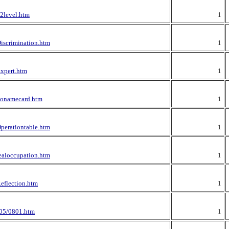
12level.htm
1
Discrimination.htm
1
Expert.htm
1
nonamecard.htm
1
Operationtable.htm
1
realoccupation.htm
1
Reflection.htm
1
005/0801.htm
1