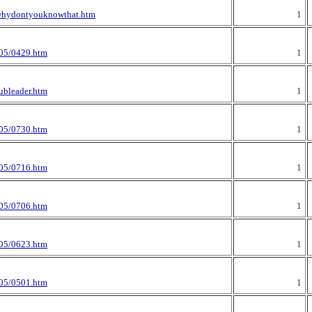
/whydontyouknowthat.htm
1
005/0429.htm
1
subleader.htm
1
005/0730.htm
1
005/0716.htm
1
005/0706.htm
1
005/0623.htm
1
005/0501.htm
1