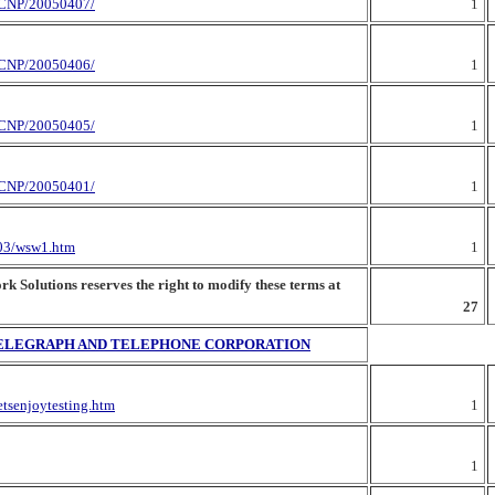
CNP/20050407/
1
CNP/20050406/
1
CNP/20050405/
1
CNP/20050401/
1
003/wsw1.htm
1
 Solutions reserves the right to modify these terms at
27
TELEGRAPH AND TELEPHONE CORPORATION
letsenjoytesting.htm
1
1