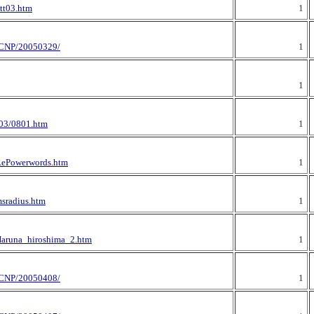
ntt03.htm
1
CNP/20050329/
1
1
003/0801.htm
1
/RePowerwords.htm
1
msradius.htm
1
Haruna_hiroshima_2.htm
1
CNP/20050408/
1