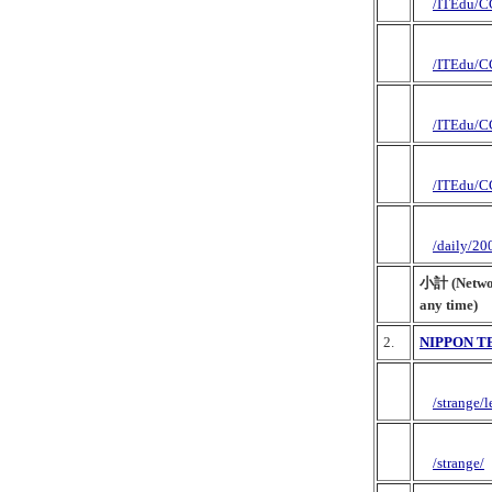
/ITEdu/C
/ITEdu/C
/ITEdu/C
/ITEdu/C
/daily/2
小計 (Network
any time)
2.
NIPPON 
/strange/
/strange/