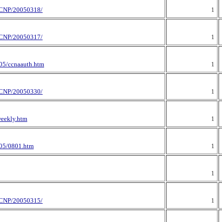
CNP/20050318/
1
CNP/20050317/
1
05/ccnaauth.htm
1
CNP/20050330/
1
weekly.htm
1
005/0801.htm
1
1
CNP/20050315/
1