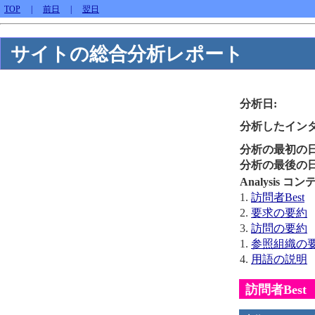
TOP
|
前日
|
翌日
サイトの総合分析レポート
分析日:
分析したインタ
分析の最初の日
分析の最後の日
Analysis コ
1.
訪問者Best
2.
要求の要約
3.
訪問の要約
1.
参照組織の
4.
用語の説明
訪問者Best