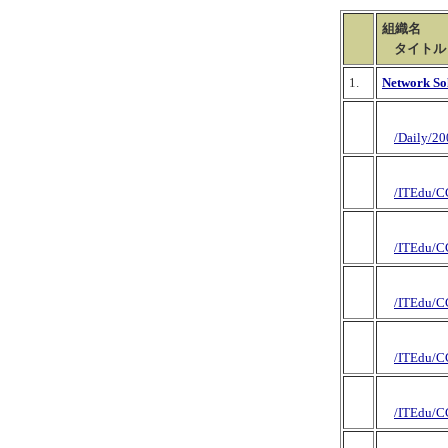
組織名
タイトル
1.
Network Sol
/Daily/2
/ITEdu/C
/ITEdu/C
/ITEdu/C
/ITEdu/C
/ITEdu/C