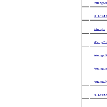
/strange/
/ITEdu/C
/strange/
/Daily/2
/strange
/strange/
/strange/
/ITEdu/C