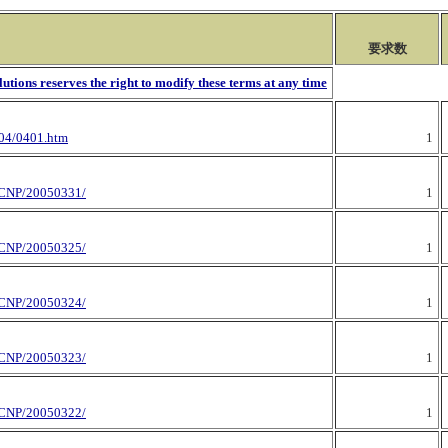
要求数
utions reserves the right to modify these terms at any time
004/0401.htm
1
CNP/20050331/
1
CNP/20050325/
1
CNP/20050324/
1
CNP/20050323/
1
CNP/20050322/
1