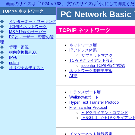
画面のサイズは「1024 × 768」 文字のサイズは｢小｣にして御覧く
TOP
>>
ネットワーク
PC Network Basic 
◆
インターネットワーキング
◆
TCP/IP ネットワーク
TCP/IP ネットワーク
◆
MSとUnixのサーバー
◆
PCとユーザー・資源の管
理
ネットワーク層
◆
管理・監視
IPアドレス体系
◆
構内交換機PBX
サブネットマスク
◆
IPv6
TCP/IPクライアント設定
◆
netsh
ipconfig TCP/IP設定確認
◆
オリジナルテキスト
ネットワーク階層モデル
ARP
トランスポート層
Welknownポート
Hyper Text Transfer Protocol
File Transfer Protocol
FTPクライアントコマンド
IEを利用したFTPクライアン
インターネット接続設定