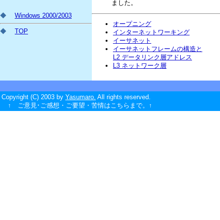
ました。
◆
Windows 2000/2003
オープニング
◆
TOP
インターネットワーキング
イーサネット
イーサネットフレームの構造と
L2 データリンク層アドレス
L3 ネットワーク層
Copyright (C) 2003 by
Yasumaro.
All rights reserved.
↑ ご意見･ご感想・ご要望・苦情はこちらまで。↑