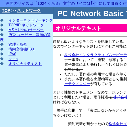
画面のサイズは「1024 × 768」 文字のサイズは｢小｣にして御覧く
TOP
>>
ネットワーク
PC Network Basic 
◆
インターネットワーキング
◆
TCP/IP ネットワーク
オリジナルテキスト
◆
MSとUnixのサーバー
◆
PCとユーザー・資源の管
理
何度も似たようなテキストを執筆している。
◆
管理・監視
なのでインターネット越しにアクセス可能に
◆
構内交換機PBX
◆
IPv6
株式会社インタラクティブムービーテ
◆
netsh
ナー事業において、複製、頒布するこ
◆
オリジナルテキスト
電子媒体により発行し、もしくは公衆
している。
ただし、著作者の利用する場合を除く
また、本著作物を出版物等として複製
ーテクノロジー
が有している。
という性格のドキュメントなので、ボランテ
として利用したい場合、著作権者
と
株式会
ければならない。
勝手に
印刷
して、「表に出ないからどうせ
ちゃいけないよ！
契約更新が無かったので
株式会社イ