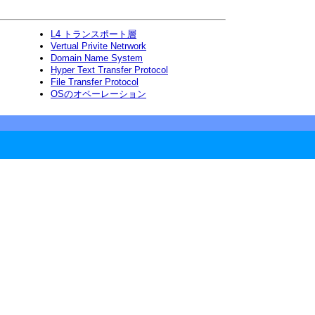
L4 トランスポート層
Vertual Privite Netrwork
Domain Name System
Hyper Text Transfer Protocol
File Transfer Protocol
OSのオペーレーション