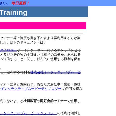
ださい。
毎日更新！
Training
セミナー等で何度も書き下ろすより再利用する方が楽
した。以下のドキュメントは、
クノロジー
が、インターネットによるオンラインセミ
と及び本著作物の全部または相当の部分を、あらゆる
へ送信することに関し、独占的に使用する権利を保有
。
し、頒布する権利も
株式会社インタラクティブムービ
ィア・営利行為問わず、あなたのお仕事・業務・趣味
社インタラクティブムービーテクノロジー
の許可を得な
判らないよ」と
社員教育
や
同好会的セミナー
で使用し
ンタラクティブムービーテクノロジー
の権利は消滅し