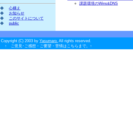
課題環境のWins&DNS
◆
心構え
◆
お知らせ
◆
このサイトについて
◆
public
Copyright (C) 2003 by
Yasumaro.
All rights reserved.
↑ ご意見･ご感想・ご要望・苦情はこちらまで。↑