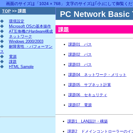
画面のサイズは「1024 × 768」 文字のサイズは｢小｣にして御覧く
TOP
>> 課題
PC Network Basic 
◆
環境設定
◆
Microsoft OSの基本操作
課題
◆
AT互換機のHardware構成
◆
ネットワーク
◆
Windows 2000/2003
課題01 パス
◆
耐障害性 ・パフォーマン
ス
課題02 パス
◆
電源
◆
課題
課題03 パス
◆
HTML Sample
課題04 ネットワーク・メリット
課題05 サブネット計算
課題06 セキュリティ
課題07 電源
課題1 LAN設計・構築
課題2 ドメインコントローラーのイ