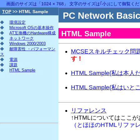
画面のサイズは「1024 × 768」 文字のサイズは｢小｣にして御覧く
TOP
>> HTML Sample
PC Network Basic
◆
環境設定
◆
Microsoft OSの基本操作
HTML Sample
◆
AT互換機のHardware構成
◆
ネットワーク
◆
Windows 2000/2003
◆
耐障害性 ・パフォーマン
MCSEスキルチェック問題集
ス
す！
◆
電源
◆
課題
◆
HTML Sample
HTML Sample(私は本人だ
HTML Sample(私はいとこ
リファレンス
↑HTMLについてはここ
（とほほのHTMLリファ