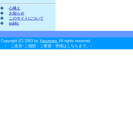
◆
心構え
◆
お知らせ
◆
このサイトについて
◆
public
Copyright (C) 2003 by
Yasumaro.
All rights reserved.
↑ ご意見･ご感想・ご要望・苦情はこちらまで。↑