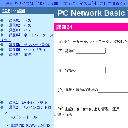
画面のサイズは「1024 × 768」 文字のサイズは｢小｣にして御覧く
TOP
>>
課題
PC Network Basic 
◆
課題01 パス
◆
課題02 パス
課題04
◆
課題03 パス
◆
課題04 ネットワーク・メ
リット
コンピューターをネットワークに接続した
◆
課題05 サブネット計算
◆
課題06 セキュリティ
(ア) 資源の
共有
◆
課題07 電源
(イ) 情報の
共有
(ウ) 情報と資源の管理の
◆
課題1 LAN設計・構築
◆
課題2 ドメインコントロ
(エ) 上記(ア)(イ)(ウ)により管理・運用
ーラー
が得られる。
のインストール
課題2環境のWins&DNS