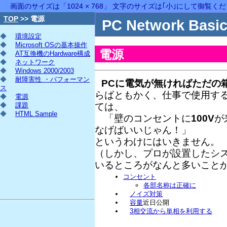
画面のサイズは「1024 × 768」 文字のサイズは｢小｣にして御覧く
TOP
>> 電源
PC Network Basic
◆
環境設定
◆
Microsoft OSの基本操作
電源
◆
AT互換機のHardware構成
◆
ネットワーク
◆
Windows 2000/2003
◆
耐障害性 ・パフォーマン
PCに電気が無ければただの
ス
らばともかく、仕事で使用す
◆
電源
◆
課題
ては、
◆
HTML Sample
「壁のコンセントに
100V
が
なげばいいじゃん！」
というわけにはいきません。
（しかし、プロが設置したシ
いるところがなんと多いことか(
コンセント
各部名称は正確に
ノイズ対策
容量
近日公開
3相交流から単相を利用する