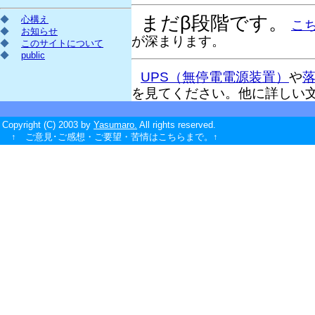
まだβ段階です。
◆
心構え
こ
◆
お知らせ
が深まります。
◆
このサイトについて
◆
public
UPS（無停電電源装置）
や
を見てください。他に詳しい
Copyright (C) 2003 by
Yasumaro.
All rights reserved.
↑ ご意見･ご感想・ご要望・苦情はこちらまで。↑