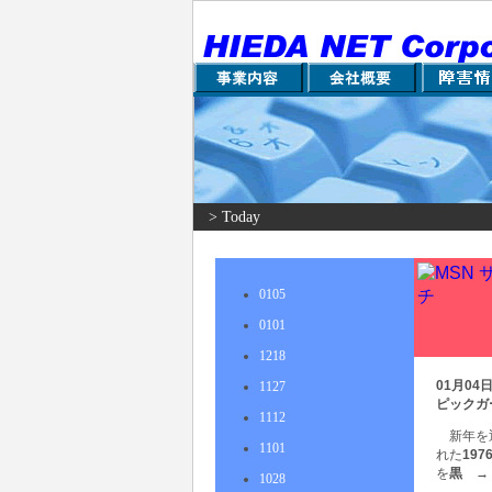
> Today
0105
0101
1218
01月04
1127
ピックガ
1112
新年を
1101
れた
19
を
黒 →
1028