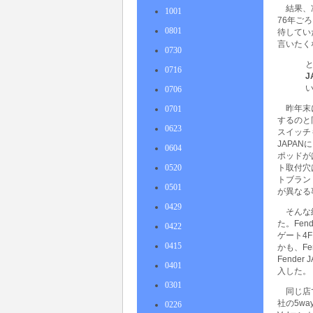
結果、
1001
76年ごろ
0801
待してい
言いたく
0730
と
0716
J
0706
昨年末
0701
するのと
0623
スイッチ
JAPA
0604
ポッドが
0520
ト取付穴
トブラン
0501
が異なる
0429
そんな
た。Fe
0422
ゲート4
0415
かも、Fe
Fende
0401
入した。
0301
同じ店
社の5w
0226