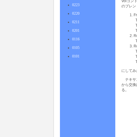
Volコン
0223
のブレン
0220
F
T
0211
T
0201
T
R
0116
T
R
0105
T
0101
T
T
にしてみ
テキサ
から交換
る。