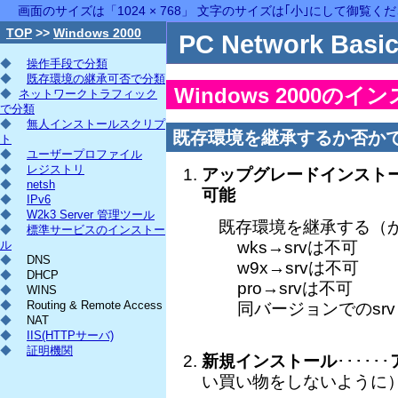
画面のサイズは「1024 × 768」 文字のサイズは｢小｣にして御覧く
TOP
>>
Windows 2000
PC Network Basic
◆
操作手段で分類
◆
既存環境の継承可否で分類
Windows 2000のイ
◆
ネットワークトラフィック
で分類
◆
無人インストールスクリプ
既存環境を継承するか否か
ト
◆
ユーザープロファイル
◆
レジストリ
アップグレードインスト
◆
netsh
可能
◆
IPv6
◆
W2k3 Server 管理ツール
既存環境を継承する（
◆
標準サービスのインストー
ル
wks→srvは不可
◆
DNS
w9x→srvは不可
◆
DHCP
pro→srvは不可
◆
WINS
◆
Routing & Remote Access
同バージョンでのsrv
◆
NAT
◆
IIS(HTTPサーバ)
◆
証明機関
新規インストール
･･････
い買い物をしないように