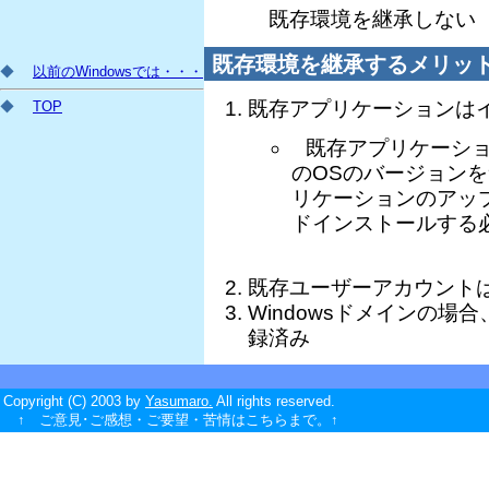
既存環境を継承しない
既存環境を継承するメリッ
◆
以前のWindowsでは・・・
既存アプリケーションは
◆
TOP
既存アプリケーシ
のOSのバージョン
リケーションのアッ
ドインストールする
既存ユーザーアカウント
Windowsドメインの
録済み
Copyright (C) 2003 by
Yasumaro.
All rights reserved.
↑ ご意見･ご感想・ご要望・苦情はこちらまで。↑