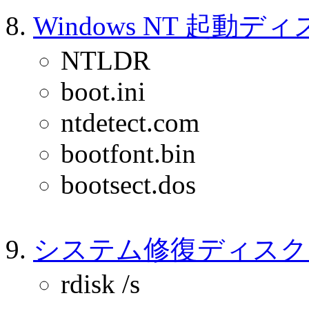
Windows NT 起動デ
NTLDR
boot.ini
ntdetect.com
bootfont.bin
bootsect.dos
システム修復ディスク
rdisk /s