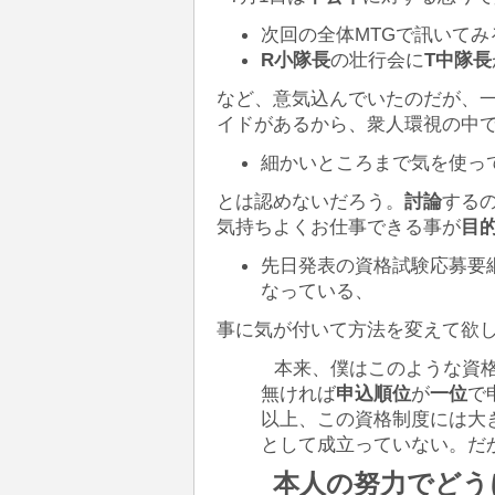
次回の
全体MTGで訊いてみ
R小隊長
の壮行会に
T中隊長
など、意気込んでいたのだが、
イドがあるから、衆人環視の中
細かいところまで気を使っ
とは認めないだろう。
討論
する
気持ちよくお仕事できる事が
目
先日発表の資格試験応募要
なっている、
事に気が付いて方法を変えて欲
本来、僕はこのような資
無ければ
申込順位
が
一位
で
以上、この資格制度には大
として成立っていない。だ
本人の努力でどう