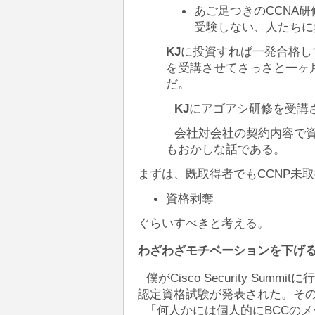
あご足つきのCCNA
受験しない、人たちに
KJ
に投資すれば一発合格し
を受講させてさっさと一ヶ月
だ。
KJ
にアゴアシ研修を受講
会社対会社の契約内容で資
もおかしな話である。
まずは、既取得者でもCCNP未
資格剥奪
ぐらいすべきと考える。
わざわざモチベーションを下げ
僕がCisco Security Sum
認定資格試験が発表された。そ
「何人かには個人的にBCCのメ