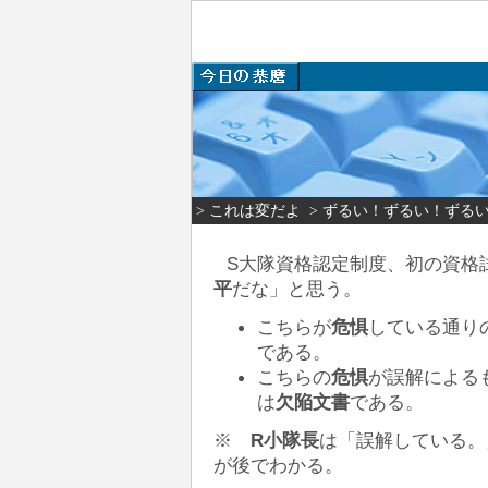
> これは変だよ
> ずるい！ずるい！ずる
S大隊資格認定制度、初の資格
平
だな」と思う。
こちらが
危惧
している通り
である。
こちらの
危惧
が誤解による
は
欠陥文書
である。
※
R小隊長
は「誤解している。
が後でわかる。