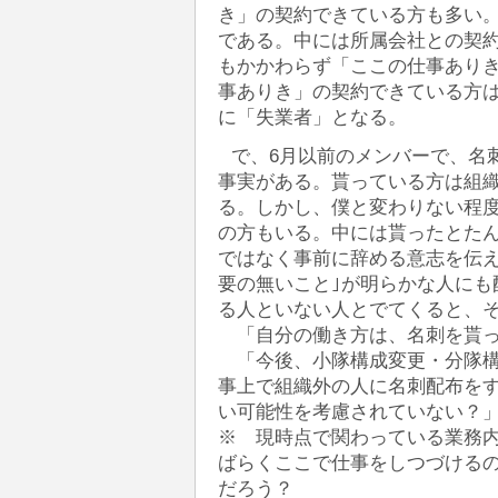
き」の契約できている方も多い
である。中には所属会社との契
もかかわらず「ここの仕事あり
事ありき」の契約できている方
に「失業者」となる。
で、6月以前のメンバーで、名
事実がある。貰っている方は組
る。しかし、僕と変わりない程
の方もいる。中には貰ったとた
ではなく事前に辞める意志を伝
要の無いこと｣が明らかな人にも
る人といない人とでてくると、
「自分の働き方は、名刺を貰っ
「今後、小隊構成変更・分隊構
事上で組織外の人に名刺配布を
い可能性を考慮されていない？
※ 現時点で関わっている業務
ばらくここで仕事をしつづける
だろう？