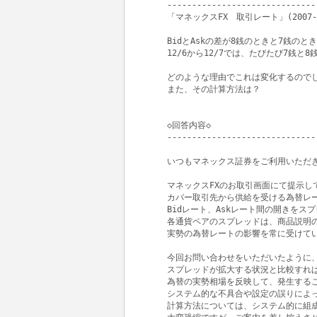
------------------------------
「マネックスFX　取引レート」(2007-12-
BidとAskの差が8銭のときと7銭のと
12/6から12/7では、たびたび7銭と8
どのような理由でこれは変化するのでし
また、その計算方法は？

◇回答内容◇

------------------------------
いつもマネックス証券をご利用いただき
マネックスFXのお取引画面にて提示し
カバー取引先から供給を受ける為替レー
Bidレート、Askレート間の開きをス
各通貨ペアのスプレッドは、商品説明の
実勢の為替レートの影響を常に受けてい
今回お問い合わせをいただいたように、
スプレッドが拡大する状況と比較すれば
為替の実勢相場を反映して、発生するこ
システム的な不具合や設定の誤りによっ
計算方法については、システム的に組成