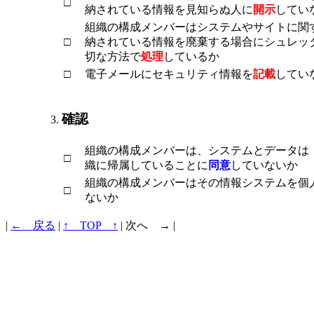
□
納されている情報を見知らぬ人に
開示
してい
組織の構成メンバーはシステムやサイトに関
□
納されている情報を廃棄する場合にシュレッ
切な方法で
処理
しているか
□
電子メールにセキュリティ情報を
記載
してい
確認
組織の構成メンバーは、システムとデータは
□
織に帰属していることに
同意
していないか
組織の構成メンバーはその情報システムを個
□
ないか
|
← 戻る
|
↑ TOP ↑
|
次へ →
|