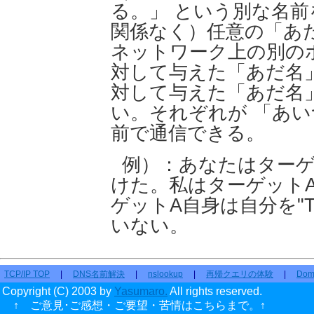
る。」 という別な名
関係なく）任意の「あ
ネットワーク上の別の
対して与えた「あだ名
対して与えた「あだ名
い。それぞれが 「あ
前で通信できる。
例）：あなたはターゲッ
けた。私はターゲットAを
ゲットA自身は自分を"TA
いない。
TCP/IP TOP
|
DNS名前解決
|
nslookup
|
再帰クエリの体験
|
Dom
Copyright (C) 2003 by
Yasumaro.
All rights reserved.
↑ ご意見･ご感想・ご要望・苦情はこちらまで。↑