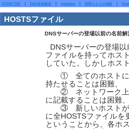
TCP/IP TOP
|
DNS名前解決
|
nslookup
|
再帰クエリの体験
|
Dom
HOSTSファイル
DNSサーバーの登場以前の名前解
DNSサーバーの登場以
ファイルを持ってホスト
していた。しかしホス
① 全てのホストに同
持たせることは困難、
② ネットワーク上の
に記載することは困難
③ 新しいホストが
に全HOSTSファイル
ということから、各ホス