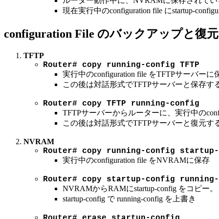
ルーター動作中に、NVRAMに保存されているstartu
現在実行中のconfiguration file にstar
configuration File のバックアップと復元
TFTP
Router# copy running-config TFTP
実行中のconfiguration file をTFTPサーバー
この後は対話形式でTFTPサーバーと保存す
Router# copy TFTP running-config
TFTPサーバーからルーターに、実行中のconfigura
この後は対話形式でTFTPサーバーと復元す
NVRAM
Router# copy running-config startup-
実行中のconfiguration file をNVRAMに保存
Router# copy startup-config running-
NVRAMからRAMにstartup-config をコピー。
startup-config で running-config を上書き
Router# erase startup-config