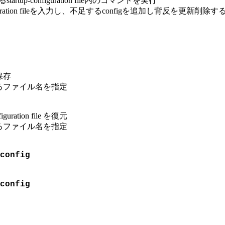
p-configuration file内のコマンドを実行
tup-configuration fileを入力し、不足するconfigを追加し背反
に保存
るファイル名を指定
tion file を復元
るファイル名を指定
config
config