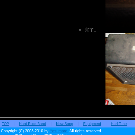
完了。
TOP
|
Hard Rock Band
|
New Song
|
Equipment
|
Harf Tone
Copyright (C) 2003-2010 by
Yasumaro.
All rights reserved.