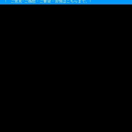
↑ ご意見･ご感想・ご要望・苦情はこちらまで。↑