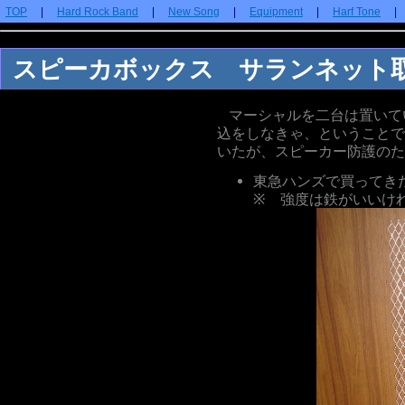
TOP
|
Hard Rock Band
|
New Song
|
Equipment
|
Harf Tone
スピーカボックス サランネット
マーシャルを二台は置いて
込をしなきゃ、ということで
いたが、スピーカー防護のた
東急ハンズで買ってき
※ 強度は鉄がいいけ